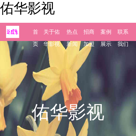
佑华影视
首
关于佑
热点
招商
案例
联系
页
华影视
新闻
加盟
展示
我们
佑华影视