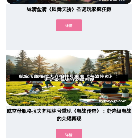
钵满盆满《凤舞天骄》圣诞玩家疯狂赚
详情
航空母舰格拉夫齐柏林号重现《海战传奇》：史诗级海战
的荣耀再现
详情